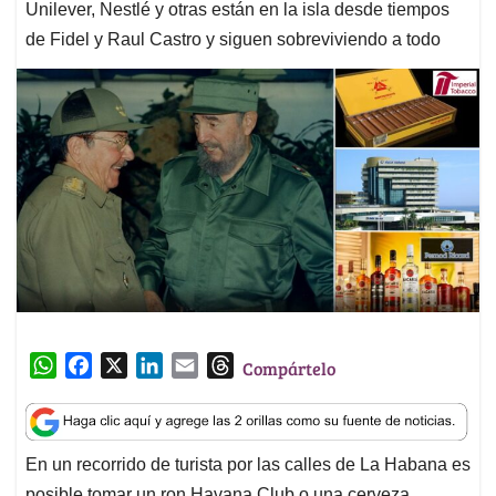
Unilever, Nestlé y otras están en la isla desde tiempos
de Fidel y Raul Castro y siguen sobreviviendo a todo
W
F
X
L
E
T
Compártelo
h
a
i
m
h
a
c
n
a
r
t
e
k
i
e
En un recorrido de turista por las calles de La Habana es
s
b
e
l
a
posible tomar un ron Havana Club o una cerveza