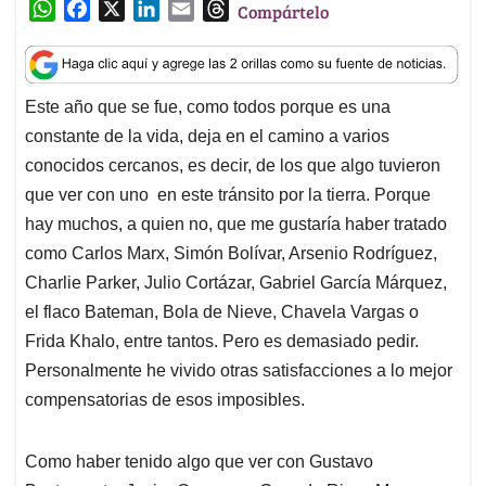
W
F
X
L
E
T
Compártelo
h
a
i
m
h
a
c
n
a
r
t
e
k
i
e
Este año que se fue, como todos porque es una
s
b
e
l
a
constante de la vida, deja en el camino a varios
A
o
d
d
p
o
I
s
conocidos cercanos, es decir, de los que algo tuvieron
p
k
n
que ver con uno en este tránsito por la tierra. Porque
hay muchos, a quien no, que me gustaría haber tratado
como Carlos Marx, Simón Bolívar, Arsenio Rodríguez,
Charlie Parker, Julio Cortázar, Gabriel García Márquez,
el flaco Bateman, Bola de Nieve, Chavela Vargas o
Frida Khalo, entre tantos. Pero es demasiado pedir.
Personalmente he vivido otras satisfacciones a lo mejor
compensatorias de esos imposibles.
Como haber tenido algo que ver con Gustavo