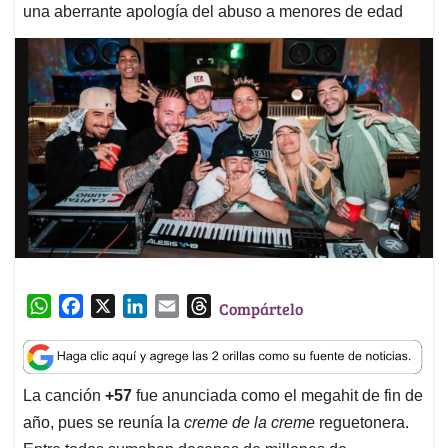
una aberrante apología del abuso a menores de edad
W
F
X
L
E
T
Compártelo
h
a
i
m
h
a
c
n
a
r
t
e
k
i
e
La canción
+57
fue anunciada como el megahit de fin de
s
b
e
l
a
año, pues se reunía la
creme de la creme
reguetonera.
A
o
d
d