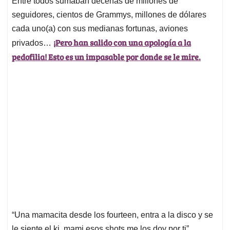
p
o
I
s
Entre todos sumaban decenas de millones de
p
k
n
seguidores, cientos de Grammys, millones de dólares
cada uno(a) con sus medianas fortunas, aviones
¡Pero han salido con una apología a la
privados…
pedofilia! Esto es un impasable por donde se le mire.
“Una mamacita desde los fourteen, entra a la disco y se
le siente el ki, mami esos shots me los doy por ti”.