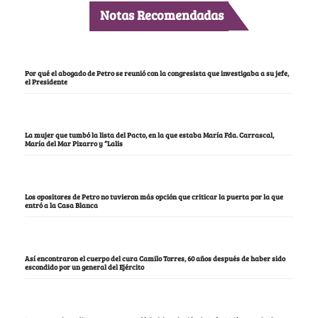
Notas Recomendadas
Por qué el abogado de Petro se reunió con la congresista que investigaba a su jefe,
el Presidente
La mujer que tumbó la lista del Pacto, en la que estaba María Fda. Carrascal,
María del Mar Pizarro y “Lalis
Los opositores de Petro no tuvieron más opción que criticar la puerta por la que
entró a la Casa Blanca
Así encontraron el cuerpo del cura Camilo Torres, 60 años después de haber sido
escondido por un general del Ejército