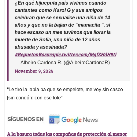
¿En qué hijueputa país vivimos cuando
cantantes como Karol G y sus amigos
celebran que se sexualice una niña de 14
años y que no la bajan de "mamacita ", si
hace escaso un mes tuvimos que llorar la
muerte de Sofia, una niña de 12 años
abusada y asesinada?
#ReguetonBasura
pic.twitter.com/MgfZHdH9ti
— Albeiro Cardona R. (@AlbeiroCardonaR)
November 9, 2024
“Le tiro la labia pa que se empelote, me voy sin casco
[sin condón] con ese tote”
A la basura todas las campañas de protección al menor