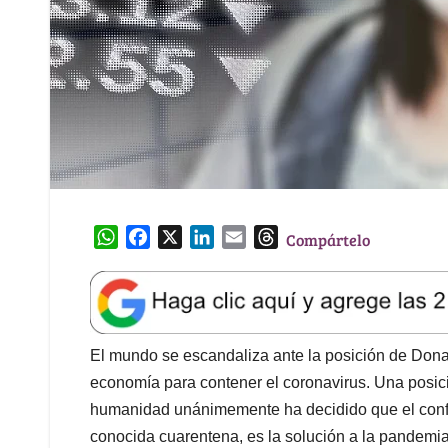
W
F
X
L
E
T
Compártelo
h
a
i
m
h
a
c
n
a
r
t
e
k
i
e
s
b
e
l
a
A
o
d
d
El mundo se escandaliza ante la posición de Don
p
o
I
s
economía para contener el coronavirus. Una posici
p
k
n
humanidad unánimemente ha decidido que el confi
conocida cuarentena, es la solución a la pandemia.