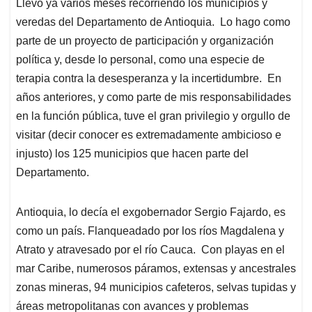
Llevo ya varios meses recorriendo los municipios y
s
b
e
l
a
veredas del Departamento de Antioquia. Lo hago como
A
o
d
d
p
o
I
s
parte de un proyecto de participación y organización
p
k
n
política y, desde lo personal, como una especie de
terapia contra la desesperanza y la incertidumbre. En
años anteriores, y como parte de mis responsabilidades
en la función pública, tuve el gran privilegio y orgullo de
visitar (decir conocer es extremadamente ambicioso e
injusto) los 125 municipios que hacen parte del
Departamento.
Antioquia, lo decía el exgobernador Sergio Fajardo, es
como un país. Flanqueadado por los ríos Magdalena y
Atrato y atravesado por el río Cauca. Con playas en el
mar Caribe, numerosos páramos, extensas y ancestrales
zonas mineras, 94 municipios cafeteros, selvas tupidas y
áreas metropolitanas con avances y problemas