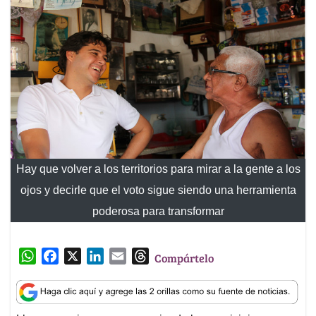
Hay que volver a los territorios para mirar a la gente a los
ojos y decirle que el voto sigue siendo una herramienta
poderosa para transformar
W
F
X
L
E
T
Compártelo
h
a
i
m
h
a
c
n
a
r
t
e
k
i
e