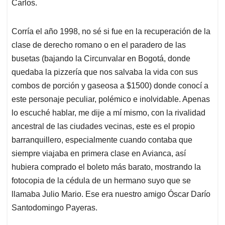
Carlos.
A
o
d
d
p
o
I
s
p
k
n
Corría el año 1998, no sé si fue en la recuperación de la
clase de derecho romano o en el paradero de las
busetas (bajando la Circunvalar en Bogotá, donde
quedaba la pizzería que nos salvaba la vida con sus
combos de porción y gaseosa a $1500) donde conocí a
este personaje peculiar, polémico e inolvidable. Apenas
lo escuché hablar, me dije a mí mismo, con la rivalidad
ancestral de las ciudades vecinas, este es el propio
barranquillero, especialmente cuando contaba que
siempre viajaba en primera clase en Avianca, así
hubiera comprado el boleto más barato, mostrando la
fotocopia de la cédula de un hermano suyo que se
llamaba Julio Mario. Ese era nuestro amigo Óscar Darío
Santodomingo Payeras.