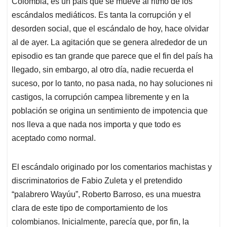
Colombia, es un país que se mueve al ritmo de los
s
b
e
l
a
escándalos mediáticos. Es tanta la corrupción y el
A
o
d
d
p
o
I
s
desorden social, que el escándalo de hoy, hace olvidar
p
k
n
al de ayer. La agitación que se genera alrededor de un
episodio es tan grande que parece que el fin del país ha
llegado, sin embargo, al otro día, nadie recuerda el
suceso, por lo tanto, no pasa nada, no hay soluciones ni
castigos, la corrupción campea libremente y en la
población se origina un sentimiento de impotencia que
nos lleva a que nada nos importa y que todo es
aceptado como normal.
El escándalo originado por los comentarios machistas y
discriminatorios de Fabio Zuleta y el pretendido
“palabrero Wayúu”, Roberto Barroso, es una muestra
clara de este tipo de comportamiento de los
colombianos. Inicialmente, parecía que, por fin, la