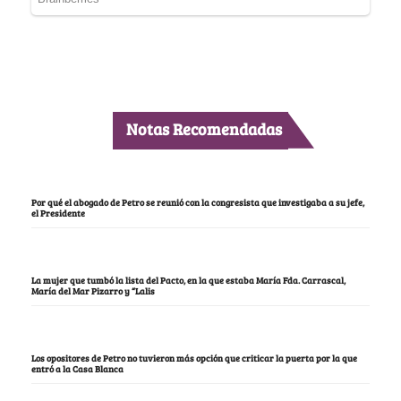
Notas Recomendadas
Por qué el abogado de Petro se reunió con la congresista que investigaba a su jefe,
el Presidente
La mujer que tumbó la lista del Pacto, en la que estaba María Fda. Carrascal,
María del Mar Pizarro y “Lalis
Los opositores de Petro no tuvieron más opción que criticar la puerta por la que
entró a la Casa Blanca