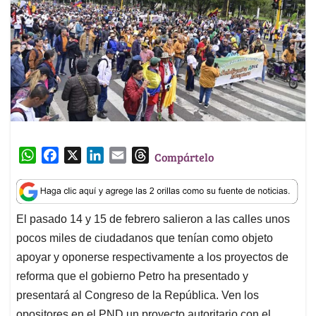
W
F
X
L
E
T
Compártelo
h
a
i
m
h
a
c
n
a
r
t
e
k
i
e
El pasado 14 y 15 de febrero salieron a las calles unos
s
b
e
l
a
pocos miles de ciudadanos que tenían como objeto
A
o
d
d
p
o
I
s
apoyar y oponerse respectivamente a los proyectos de
p
k
n
reforma que el gobierno Petro ha presentado y
presentará al Congreso de la República. Ven los
opositores en el PND un proyecto autoritario con el