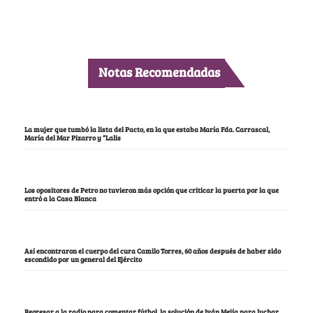
Notas Recomendadas
La mujer que tumbó la lista del Pacto, en la que estaba María Fda. Carrascal,
María del Mar Pizarro y “Lalis
Los opositores de Petro no tuvieron más opción que criticar la puerta por la que
entró a la Casa Blanca
Así encontraron el cuerpo del cura Camilo Torres, 60 años después de haber sido
escondido por un general del Ejército
Regresar a la radio para comentar fútbol, la solución de Iván Mejía para luchar