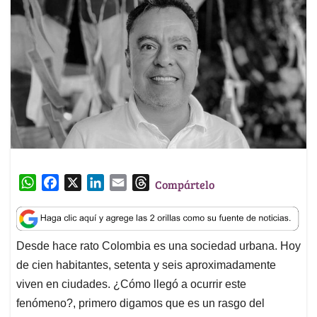
W
F
X
L
E
T
Compártelo
h
a
i
m
h
a
c
n
a
r
t
e
k
i
e
Desde hace rato Colombia es una sociedad urbana. Hoy
s
b
e
l
a
de cien habitantes, setenta y seis aproximadamente
A
o
d
d
p
o
I
s
viven en ciudades. ¿Cómo llegó a ocurrir este
p
k
n
fenómeno?, primero digamos que es un rasgo del