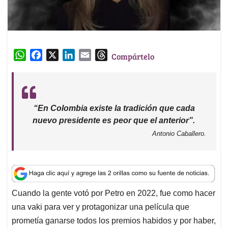
W
F
X
L
E
T
Compártelo
h
a
i
m
h
a
c
n
a
r
t
e
k
i
e
s
b
e
l
a
“En Colombia existe la tradición que cada
A
o
d
d
nuevo presidente es peor que el anterior”.
p
o
I
s
Antonio Caballero.
p
k
n
Cuando la gente votó por Petro en 2022, fue como hacer
una vaki para ver y protagonizar una película que
prometía ganarse todos los premios habidos y por haber,