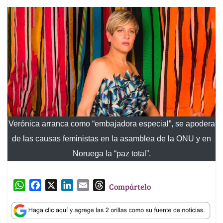
Verónica arranca como “embajadora especial”, se apodera
de las causas feministas en la asamblea de la ONU y en
Noruega la “paz total”.
W
F
X
L
E
T
Compártelo
h
a
i
m
h
a
c
n
a
r
t
e
k
i
e