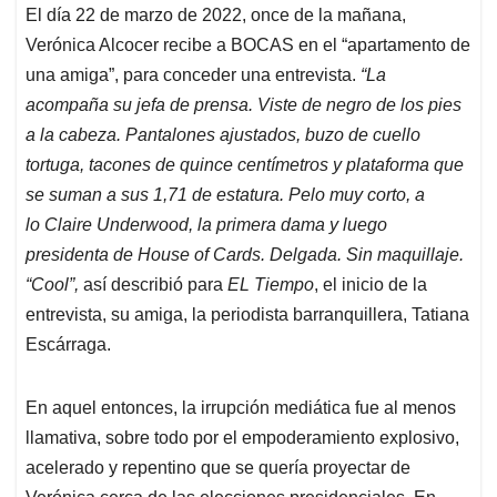
El día 22 de marzo de 2022, once de la mañana,
s
b
e
l
a
Verónica Alcocer recibe a BOCAS en el “apartamento de
A
o
d
d
p
o
I
s
una amiga”, para conceder una entrevista.
“La
p
k
n
acompaña su jefa de prensa. Viste de negro de los pies
a la cabeza. Pantalones ajustados, buzo de cuello
tortuga, tacones de quince centímetros y plataforma que
se suman a sus 1,71 de estatura. Pelo muy corto, a
lo
Claire Underwood, la primera dama y luego
presidenta
de House of Cards. Delgada. Sin maquillaje.
“Cool”,
así describió para
EL Tiempo
, el inicio de la
entrevista, su amiga, la periodista barranquillera, Tatiana
Escárraga.
En aquel entonces, la irrupción mediática fue al menos
llamativa, sobre todo por el empoderamiento explosivo,
acelerado y repentino que se quería proyectar de