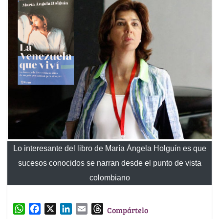
Lo interesante del libro de María Ángela Holguín es que
sucesos conocidos se narran desde el punto de vista
colombiano
W
F
X
L
E
T
Compártelo