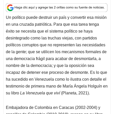
h
a
i
m
h
a
c
n
a
r
t
e
k
i
e
Un político puede destruir un país y convertir esa misión
s
b
e
l
a
en una cruzada patriótica. Para que esa tarea tenga
A
o
d
d
p
o
I
s
éxito se necesita que el sistema político se haya
p
k
n
desintegrado como las truchas viejas, con partidos
políticos corruptos que no representen las necesidades
de la gente; que se utilicen los mecanismos formales de
una democracia frágil para acabar de desmontarla, a
nombre de la democracia; y que la oposición sea
incapaz de detener ese proceso de desmonte. Es lo que
ha sucedido en Venezuela como lo ilustra con detalle el
testimonio de primera mano de María Ángela Holguín en
su libro
La Venezuela que viví
(Planeta, 2021).
Embajadora de Colombia en Caracas (2002-2004) y