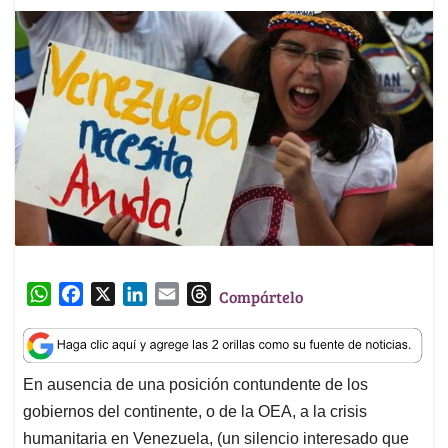
W
F
X
L
E
T
Compártelo
h
a
i
m
h
a
c
n
a
r
t
e
k
i
e
En ausencia de una posición contundente de los
s
b
e
l
a
gobiernos del continente, o de la OEA, a la crisis
A
o
d
d
p
o
I
s
humanitaria en Venezuela, (un silencio interesado que