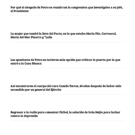
Por qué el abogado de Petro se reunió con la congresista que investigaba a su jefe,
el Presidente
La mujer que tumbó la lista del Pacto, en la que estaba María Fda. Carrascal,
María del Mar Pizarro y “Lalis
Los opositores de Petro no tuvieron más opción que criticar la puerta por la que
entró a la Casa Blanca
Así encontraron el cuerpo del cura Camilo Torres, 60 años después de haber sido
escondido por un general del Ejército
Regresar a la radio para comentar fútbol, la solución de Iván Mejía para luchar
contra la depresión