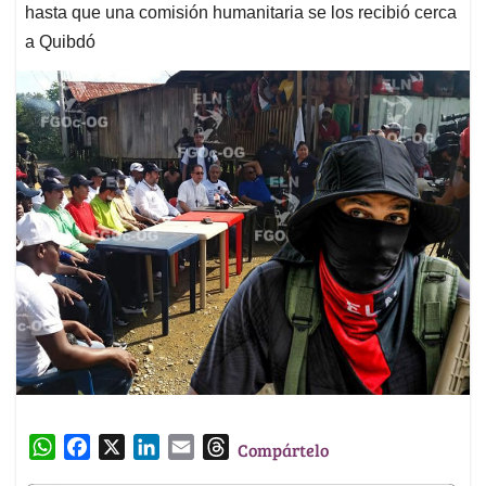
hasta que una comisión humanitaria se los recibió cerca
a Quibdó
W
F
X
L
E
T
Compártelo
h
a
i
m
h