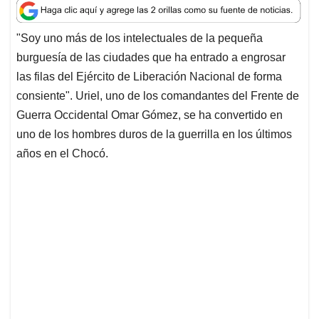
a
c
n
a
r
t
e
k
i
e
"Soy uno más de los intelectuales de la pequeña
s
b
e
l
a
burguesía de las ciudades que ha entrado a engrosar
A
o
d
d
p
o
I
s
las filas del Ejército de Liberación Nacional de forma
p
k
n
consiente". Uriel, uno de los comandantes del Frente de
Guerra Occidental Omar Gómez, se ha convertido en
uno de los hombres duros de la guerrilla en los últimos
años en el Chocó.