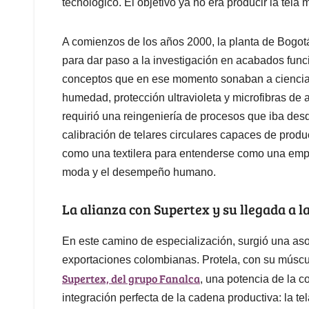
tecnológico. El objetivo ya no era producir la tela 
A comienzos de los años 2000, la planta de Bogot
para dar paso a la investigación en acabados fu
conceptos que en ese momento sonaban a ciencia f
humedad, protección ultravioleta y microfibras de a
requirió una reingeniería de procesos que iba desd
calibración de telares circulares capaces de prod
como una textilera para entenderse como una empr
moda y el desempeño humano.
La alianza con Supertex y su llegada a l
En este camino de especialización, surgió una aso
exportaciones colombianas. Protela, con su múscul
Supertex, del grupo Fanalca
, una potencia de la c
integración perfecta de la cadena productiva: la tel