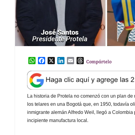
W
F
X
L
E
T
Compártelo
h
a
i
m
h
a
c
n
a
r
t
e
k
i
e
s
b
e
l
a
A
o
d
d
La historia de Protela no comenzó con un plan de n
p
o
I
s
los telares en una Bogotá que, en 1950, todavía olí
p
k
n
inmigrante alemán Alfredo Weil, llegó a Colombia 
incipiente manufactura local.