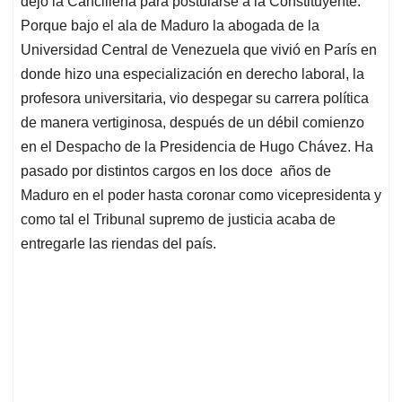
p
o
I
s
dejó la Cancillería para postularse a la Constituyente.
p
k
n
Porque bajo el ala de Maduro la abogada de la
Universidad Central de Venezuela que vivió en París en
donde hizo una especialización en derecho laboral, la
profesora universitaria, vio despegar su carrera política
de manera vertiginosa, después de un débil comienzo
en el Despacho de la Presidencia de Hugo Chávez. Ha
pasado por distintos cargos en los doce años de
Maduro en el poder hasta coronar como vicepresidenta y
como tal el Tribunal supremo de justicia acaba de
entregarle las riendas del país.