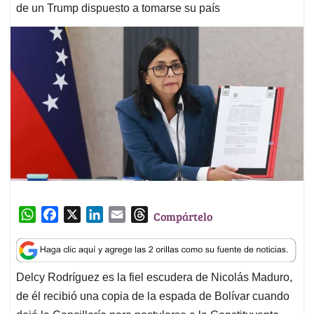
de un Trump dispuesto a tomarse su país
W
F
X
L
E
T
Compártelo
h
a
i
m
h
a
c
n
a
r
t
e
k
i
e
Delcy Rodríguez es la fiel escudera de Nicolás Maduro,
s
b
e
l
a
de él recibió una copia de la espada de Bolívar cuando
A
o
d
d