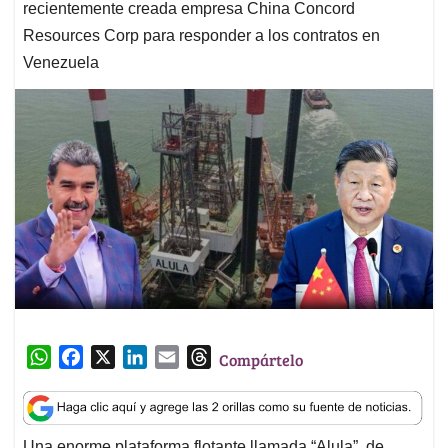
recientemente creada empresa China Concord
Resources Corp para responder a los contratos en
Venezuela
W
F
X
L
E
T
Compártelo
h
a
i
m
h
a
c
n
a
r
t
e
k
i
e
Una enorme plataforma flotante llamada “Alula”, de