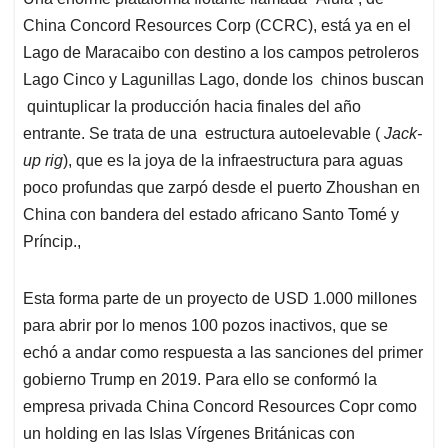
s
b
e
l
a
China Concord Resources Corp (CCRC), está ya en el
A
o
d
d
p
o
I
s
Lago de Maracaibo con destino a los campos petroleros
p
k
n
Lago Cinco y Lagunillas Lago, donde los chinos buscan
quintuplicar la producción hacia finales del año
entrante. Se trata de una estructura autoelevable (
Jack-
up rig
), que es la joya de la infraestructura para aguas
poco profundas que zarpó desde el puerto Zhoushan en
China con bandera del estado africano Santo Tomé y
Príncip.,
Esta forma parte de un proyecto de USD 1.000 millones
para abrir por lo menos 100 pozos inactivos, que se
echó a andar como respuesta a las sanciones del primer
gobierno Trump en 2019. Para ello se conformó la
empresa privada China Concord Resources Copr como
un holding en las Islas Vírgenes Británicas con