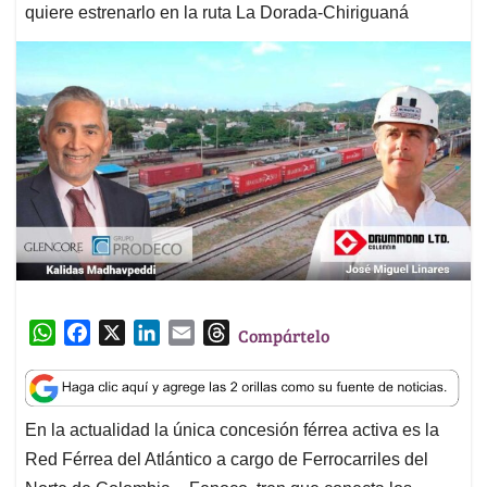
quiere estrenarlo en la ruta La Dorada-Chiriguaná
W
F
X
L
E
T
Compártelo
h
a
i
m
h
a
c
n
a
r
t
e
k
i
e
En la actualidad la única concesión férrea activa es la
s
b
e
l
a
Red Férrea del Atlántico a cargo de Ferrocarriles del
A
o
d
d