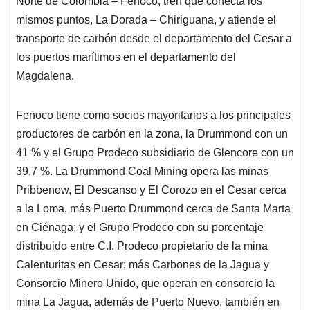
p
o
I
s
Norte de Colombia – Fenoco, tren que conecta los
p
k
n
mismos puntos, La Dorada – Chiriguana, y atiende el
transporte de carbón desde el departamento del Cesar a
los puertos marítimos en el departamento del
Magdalena.
Fenoco tiene como socios mayoritarios a los principales
productores de carbón en la zona, la Drummond con un
41 % y el Grupo Prodeco subsidiario de Glencore con un
39,7 %. La Drummond Coal Mining opera las minas
Pribbenow, El Descanso y El Corozo en el Cesar cerca
a la Loma, más Puerto Drummond cerca de Santa Marta
en Ciénaga; y el Grupo Prodeco con su porcentaje
distribuido entre C.I. Prodeco propietario de la mina
Calenturitas en Cesar; más Carbones de la Jagua y
Consorcio Minero Unido, que operan en consorcio la
mina La Jagua, además de Puerto Nuevo, también en