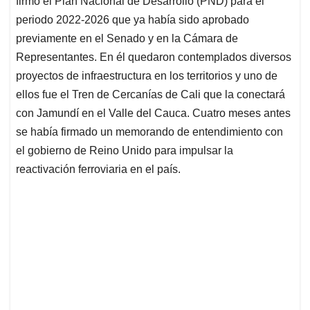
firmó el Plan Nacional de Desarrollo (PND) para el
A
o
d
d
p
o
I
s
periodo 2022-2026 que ya había sido aprobado
p
k
n
previamente en el Senado y en la Cámara de
Representantes. En él quedaron contemplados diversos
proyectos de infraestructura en los territorios y uno de
ellos fue el Tren de Cercanías de Cali que la conectará
con Jamundí en el Valle del Cauca. Cuatro meses antes
se había firmado un memorando de entendimiento con
el gobierno de Reino Unido para impulsar la
reactivación ferroviaria en el país.