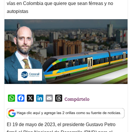
vías en Colombia que quiere que sean férreas y no
autopistas
W
F
X
L
E
T
Compártelo
h
a
i
m
h
a
c
n
a
r
t
e
k
i
e
El 19 de mayo de 2023, el presidente Gustavo Petro
s
b
e
l
a