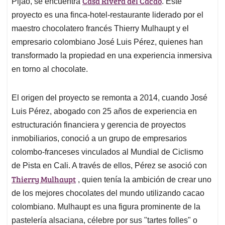
Casa Rivera del Cacao
A
o
d
d
Pijao, se encuentra
. Este
p
o
I
s
proyecto es una finca-hotel-restaurante liderado por el
p
k
n
maestro chocolatero francés Thierry Mulhaupt y el
empresario colombiano José Luis Pérez, quienes han
transformado la propiedad en una experiencia inmersiva
en torno al chocolate.
El origen del proyecto se remonta a 2014, cuando José
Luis Pérez, abogado con 25 años de experiencia en
estructuración financiera y gerencia de proyectos
inmobiliarios, conoció a un grupo de empresarios
colombo-franceses vinculados al Mundial de Ciclismo
de Pista en Cali. A través de ellos, Pérez se asoció con
Thierry Mulhaupt
, quien tenía la ambición de crear uno
de los mejores chocolates del mundo utilizando cacao
colombiano. Mulhaupt es una figura prominente de la
pastelería alsaciana, célebre por sus "tartes folles" o