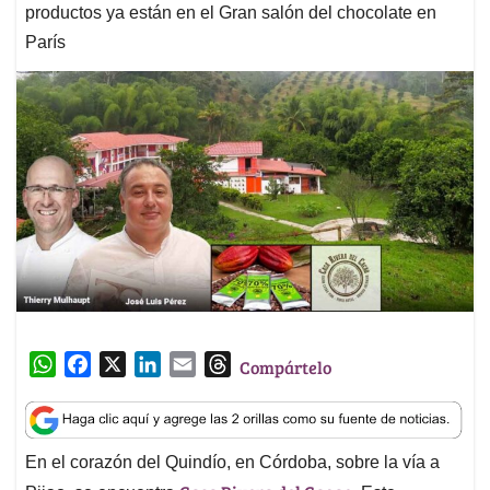
productos ya están en el Gran salón del chocolate en
París
W
F
X
L
E
T
Compártelo
h
a
i
m
h
a
c
n
a
r
t
e
k
i
e
En el corazón del Quindío, en Córdoba, sobre la vía a
s
b
e
l
a