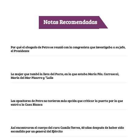
Notas Recomendadas
Por qué el abogado de Petro se reunió con la congresista que investigaba a su jefe,
el Presidente
La mujer que tumbó la lista del Pacto, en la que estaba María Fda. Carrascal,
María del Mar Pizarro y “Lalis
Los opositores de Petro no tuvieron más opción que criticar la puerta por la que
entró a la Casa Blanca
Así encontraron el cuerpo del cura Camilo Torres, 60 años después de haber sido
escondido por un general del Ejército