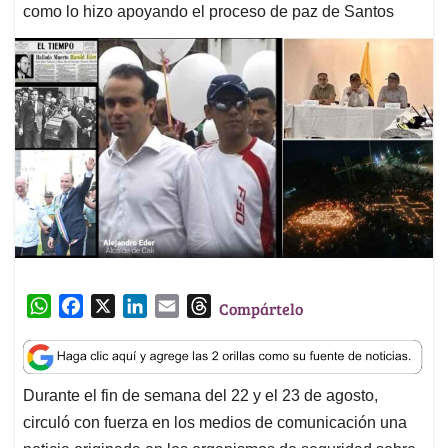
como lo hizo apoyando el proceso de paz de Santos
W
F
X
L
E
T
Compártelo
h
a
i
m
h
a
c
n
a
r
t
e
k
i
e
Durante el fin de semana del 22 y el 23 de agosto,
s
b
e
l
a
circuló con fuerza en los medios de comunicación una
A
o
d
d