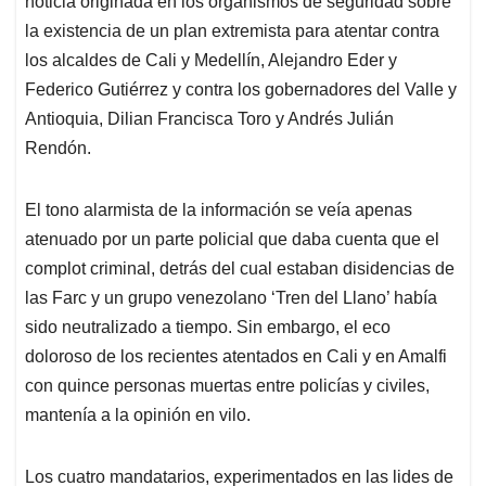
p
o
I
s
noticia originada en los organismos de seguridad sobre
p
k
n
la existencia de un plan extremista para atentar contra
los alcaldes de Cali y Medellín, Alejandro Eder y
Federico Gutiérrez y contra los gobernadores del Valle y
Antioquia, Dilian Francisca Toro y Andrés Julián
Rendón.
El tono alarmista de la información se veía apenas
atenuado por un parte policial que daba cuenta que el
complot criminal, detrás del cual estaban disidencias de
las Farc y un grupo venezolano ‘Tren del Llano’ había
sido neutralizado a tiempo. Sin embargo, el eco
doloroso de los recientes atentados en Cali y en Amalfi
con quince personas muertas entre policías y civiles,
mantenía a la opinión en vilo.
Los cuatro mandatarios, experimentados en las lides de