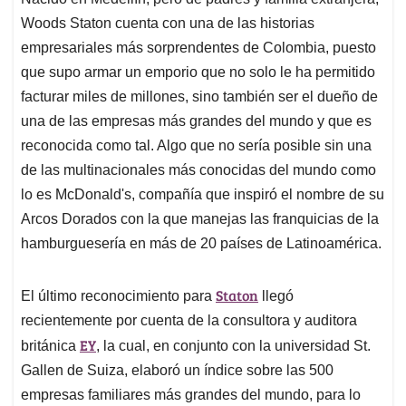
s
b
e
l
a
Woods Staton cuenta con una de las historias
A
o
d
d
p
o
I
s
empresariales más sorprendentes de Colombia, puesto
p
k
n
que supo armar un emporio que no solo le ha permitido
facturar miles de millones, sino también ser el dueño de
una de las empresas más grandes del mundo y que es
reconocida como tal. Algo que no sería posible sin una
de las multinacionales más conocidas del mundo como
lo es McDonald's, compañía que inspiró el nombre de su
Arcos Dorados con la que manejas las franquicias de la
hamburguesería en más de 20 países de Latinoamérica.
Staton
El último reconocimiento para
llegó
recientemente por cuenta de la consultora y auditora
EY
británica
, la cual, en conjunto con la universidad St.
Gallen de Suiza, elaboró un índice sobre las 500
empresas familiares más grandes del mundo, para lo