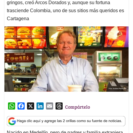
gringos, creó Arcos Dorados y, aunque su fortuna
trasciende Colombia, uno de sus sitios más queridos es
Cartagena
W
F
X
L
E
T
Compártelo
h
a
i
m
h
a
c
n
a
r
t
e
k
i
e
Nacido en Medellín, pero de padres y familia extranjera,