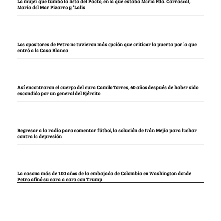
La mujer que tumbó la lista del Pacto, en la que estaba María Fda. Carrascal,
María del Mar Pizarro y “Lalis
Los opositores de Petro no tuvieron más opción que criticar la puerta por la que
entró a la Casa Blanca
Así encontraron el cuerpo del cura Camilo Torres, 60 años después de haber sido
escondido por un general del Ejército
Regresar a la radio para comentar fútbol, la solución de Iván Mejía para luchar
contra la depresión
La casona más de 100 años de la embajada de Colombia en Washington donde
Petro afinó su cara a cara con Trump