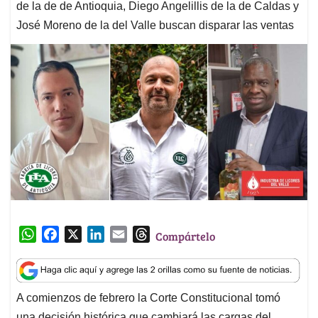
de la de de Antioquia, Diego Angelillis de la de Caldas y
José Moreno de la del Valle buscan disparar las ventas
W
F
X
L
E
T
Compártelo
h
a
i
m
h
a
c
n
a
r
t
e
k
i
e
A comienzos de febrero la Corte Constitucional tomó
s
b
e
l
a
una decisión histórica que cambiará las cargas del