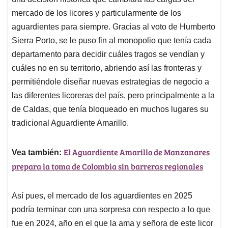
A
o
d
d
p
o
I
s
mercado de los licores y particularmente de los
p
k
n
aguardientes para siempre. Gracias al voto de Humberto
Sierra Porto, se le puso fin al monopolio que tenía cada
departamento para decidir cuáles tragos se vendían y
cuáles no en su territorio, abriendo así las fronteras y
permitiéndole diseñar nuevas estrategias de negocio a
las diferentes licoreras del país, pero principalmente a la
de Caldas, que tenía bloqueado en muchos lugares su
tradicional Aguardiente Amarillo.
El Aguardiente Amarillo de Manzanares
Vea también:
prepara la toma de Colombia sin barreras regionales
Así pues, el mercado de los aguardientes en 2025
podría terminar con una sorpresa con respecto a lo que
fue en 2024, año en el que la ama y señora de este licor