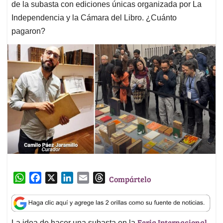
de la subasta con ediciones únicas organizada por La
Independencia y la Cámara del Libro. ¿Cuánto
pagaron?
W
F
X
L
E
T
Compártelo
h
a
i
m
h
a
c
n
a
r
t
e
k
i
e
Feria Internacional
La idea de hacer una subasta en la