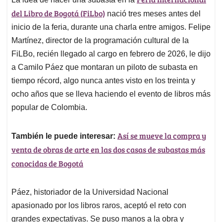
s
b
e
l
a
del Libr
o
de Bogotá (FiLbo)
A
o
d
d
nació tres meses antes del
p
o
I
s
inicio de la feria, durante una charla entre amigos. Felipe
p
k
n
Martínez, director de la programación cultural de la
FiLBo, recién llegado al cargo en febrero de 2026, le dijo
a Camilo Páez que montaran un piloto de subasta en
tiempo récord, algo nunca antes visto en los treinta y
ocho años que se lleva haciendo el evento de libros más
popular de Colombia.
Así se mueve la compra y
También le puede interesar:
venta de obras de arte en las dos casas de subastas más
conocidas de Bogotá
Páez, historiador de la Universidad Nacional
apasionado por los libros raros, aceptó el reto con
grandes expectativas. Se puso manos a la obra y