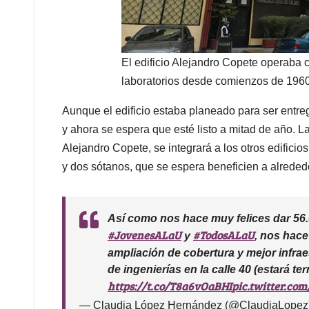
El edificio Alejandro Copete operaba c
laboratorios desde comienzos de 1960
Aunque el edificio estaba planeado para ser entre
y ahora se espera que esté listo a mitad de año. La 
Alejandro Copete, se integrará a los otros edificio
y dos sótanos, que se espera beneficien a alreded
Así como nos hace muy felices dar 56
#JovenesALaU
#TodosALaU
y
, nos hace
ampliación de cobertura y mejor infra
de ingenierías en la calle 40 (estará 
https://t.co/T8a6vOaBHI
pic.twitter.c
— Claudia López Hernández (@ClaudiaLopez