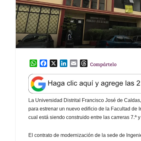
W
F
X
L
E
T
Compártelo
h
a
i
m
h
a
c
n
a
r
t
e
k
i
e
s
b
e
l
a
A
o
d
d
La Universidad Distrital Francisco José de Caldas
p
o
I
s
para estrenar un nuevo edificio de la Facultad de 
p
k
n
cual está siendo construido entre las carreras 7.ª y 
El contrato de modernización de la sede de Ingenie