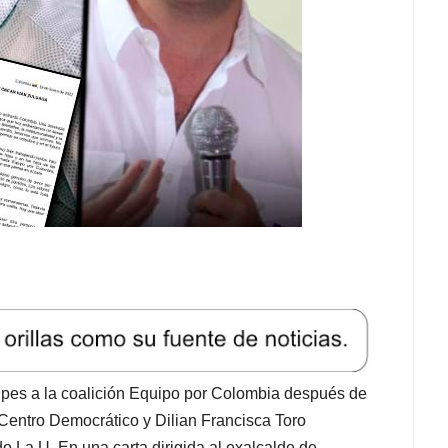
golpes a la coalición Equipo por Colombia después de
 Centro Democrático y Dilian Francisca Toro
do La U. En una carta dirigida al exalcalde de