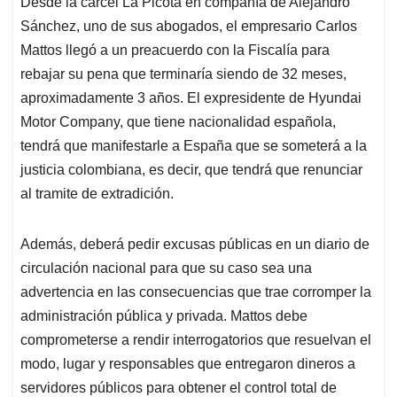
Desde la cárcel La Picota en compañía de Alejandro
s
b
e
l
a
Sánchez, uno de sus abogados, el empresario Carlos
A
o
d
d
p
o
I
s
Mattos llegó a un preacuerdo con la Fiscalía para
p
k
n
rebajar su pena que terminaría siendo de 32 meses,
aproximadamente 3 años. El expresidente de Hyundai
Motor Company, que tiene nacionalidad española,
tendrá que manifestarle a España que se someterá a la
justicia colombiana, es decir, que tendrá que renunciar
al tramite de extradición.
Además, deberá pedir excusas públicas en un diario de
circulación nacional para que su caso sea una
advertencia en las consecuencias que trae corromper la
administración pública y privada. Mattos debe
comprometerse a rendir interrogatorios que resuelvan el
modo, lugar y responsables que entregaron dineros a
servidores públicos para obtener el control total de