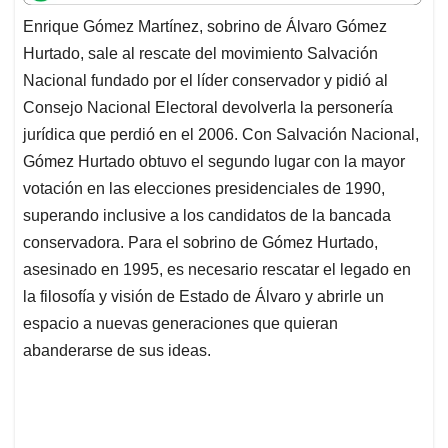
t
e
k
i
e
Enrique Gómez Martínez, sobrino de Álvaro Gómez
s
b
e
l
a
Hurtado, sale al rescate del movimiento Salvación
A
o
d
d
p
o
I
s
Nacional fundado por el líder conservador y pidió al
p
k
n
Consejo Nacional Electoral devolverla la personería
jurídica que perdió en el 2006. Con Salvación Nacional,
Gómez Hurtado obtuvo el segundo lugar con la mayor
votación en las elecciones presidenciales de 1990,
superando inclusive a los candidatos de la bancada
conservadora. Para el sobrino de Gómez Hurtado,
asesinado en 1995, es necesario rescatar el legado en
la filosofía y visión de Estado de Álvaro y abrirle un
espacio a nuevas generaciones que quieran
abanderarse de sus ideas.