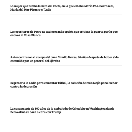
La mujer que tumbó la lista del Pacto, en la que estaba María Fda. Carrascal,
María del Mar Pizarro y “Lalis
Los opositores de Petro no tuvieron más opción que criticar la puerta por la que
entró a la Casa Blanca
Así encontraron el cuerpo del cura Camilo Torres, 60 años después de haber sido
escondido por un general del Ejército
Regresar a la radio para comentar fútbol, la solución de Iván Mejía para luchar
contra la depresión
La casona más de 100 años de la embajada de Colombia en Washington donde
Petro afinó su cara a cara con Trump