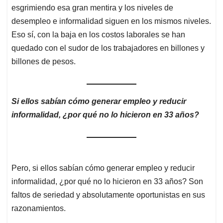
Si ellos sabían cómo generar empleo y reducir
informalidad, ¿por qué no lo hicieron en 33 años?
Pero, si ellos sabían cómo generar empleo y reducir
informalidad, ¿por qué no lo hicieron en 33 años? Son
faltos de seriedad y absolutamente oportunistas en sus
razonamientos.
La reforma laboral que el gobierno ha presentado, ayuda
a la generación de empleo, de una parte, pues al
mejorar la estabilidad laboral que contribuye a un
proyecto de vida del trabajador y su familia, y de otra al
tener más ingresos, determina mejor productividad en el
trabajo y más consumo de bienes y servicios, que
redundará en más producción y por tal mayor empleo.