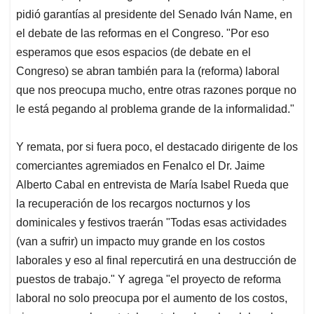
Y remata, por si fuera poco, el destacado dirigente de los
comerciantes agremiados en Fenalco el Dr. Jaime
Alberto Cabal en entrevista de María Isabel Rueda que
la recuperación de los recargos nocturnos y los
dominicales y festivos traerán "Todas esas actividades
(van a sufrir) un impacto muy grande en los costos
laborales y eso al final repercutirá en una destrucción de
puestos de trabajo." Y agrega "el proyecto de reforma
laboral no solo preocupa por el aumento de los costos,
sino porque vulnera totalmente los derechos laborales
colectivos en el país." Y además dice que "lo que más
quisiéramos es enderezar el rumbo de la reforma
laboral, el de la pensional, el de la salud y el de muchas
políticas públicas que consideramos que no van por
buen camino." Claro por el buen camino de sus
inmensos privilegios acumulados en 33 años de
neoliberalismo y de gobiernos plutocráticos.