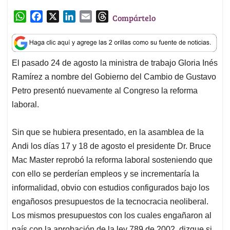
p
k
n
laboral.
Sin que se hubiera presentado, en la asamblea de la
Andi los días 17 y 18 de agosto el presidente Dr. Bruce
Mac Master reprobó la reforma laboral sosteniendo que
con ello se perderían empleos y se incrementaría la
informalidad, obvio con estudios configurados bajo los
engañosos presupuestos de la tecnocracia neoliberal.
Los mismos presupuestos con los cuales engañaron al
país con la aprobación de la ley 789 de 2002, dizque si
se rebajaban los costos laborales se producirían
empleos, que nunca aparecieron.
Y desde el 24 de agosto los grandes medios de
comunicación de los grandes cacaos, no han cesado de
reproducir todas las expresiones de los representantes
del empresariado en contra de la reforma laboral.