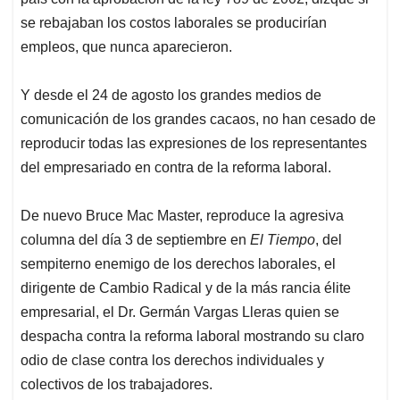
De nuevo Bruce Mac Master, reproduce la agresiva
columna del día 3 de septiembre en
El Tiempo
, del
sempiterno enemigo de los derechos laborales, el
dirigente de Cambio Radical y de la más rancia élite
empresarial, el Dr. Germán Vargas Lleras quien se
despacha contra la reforma laboral mostrando su claro
odio de clase contra los derechos individuales y
colectivos de los trabajadores.
Allí afirma "La (reforma laboral) llega...con todo el
veneno de la anterior y otras sorpresas. Eso sí, plagada
de ideología." Y vuelve y repite como la Andi, que no
hay "ninguna mención de cómo se va a formalizar a más
de 10 millones de colombianos y cómo se va a
incentivar la creación de más de 5 millones de empleos
en el país." Y qué solo "beneficiará... a las élites del