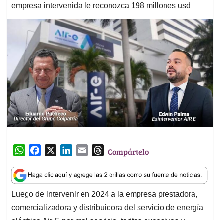
empresa intervenida le reconozca 198 millones usd
W
F
X
L
E
T
Compártelo
h
a
i
m
h
a
c
n
a
r
t
e
k
i
e
Luego de intervenir en 2024 a la empresa prestadora,
s
b
e
l
a
comercializadora y distribuidora del servicio de energía
A
o
d
d