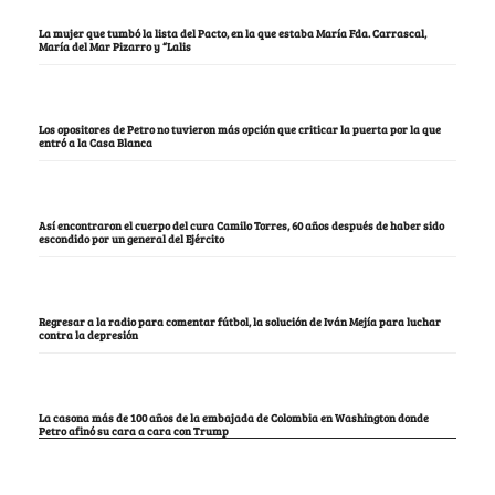
La mujer que tumbó la lista del Pacto, en la que estaba María Fda. Carrascal,
María del Mar Pizarro y “Lalis
Los opositores de Petro no tuvieron más opción que criticar la puerta por la que
entró a la Casa Blanca
Así encontraron el cuerpo del cura Camilo Torres, 60 años después de haber sido
escondido por un general del Ejército
Regresar a la radio para comentar fútbol, la solución de Iván Mejía para luchar
contra la depresión
La casona más de 100 años de la embajada de Colombia en Washington donde
Petro afinó su cara a cara con Trump