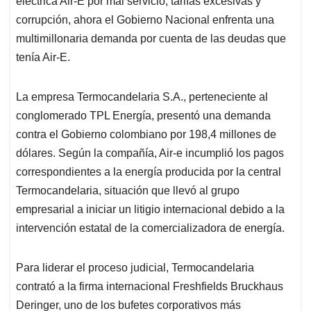
p
o
I
s
eléctrica Air-E por mal servicio, tarifas excesivas y
p
k
n
corrupción, ahora el Gobierno Nacional enfrenta una
multimillonaria demanda por cuenta de las deudas que
tenía Air-E.
La empresa Termocandelaria S.A., perteneciente al
conglomerado TPL Energía, presentó una demanda
contra el Gobierno colombiano por 198,4 millones de
dólares. Según la compañía, Air-e incumplió los pagos
correspondientes a la energía producida por la central
Termocandelaria, situación que llevó al grupo
empresarial a iniciar un litigio internacional debido a la
intervención estatal de la comercializadora de energía.
Para liderar el proceso judicial, Termocandelaria
contrató a la firma internacional Freshfields Bruckhaus
Deringer, uno de los bufetes corporativos más