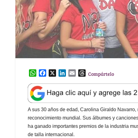
W
F
X
L
E
T
Compártelo
h
a
i
m
h
a
c
n
a
r
t
e
k
i
e
s
b
e
l
a
A
o
d
d
A sus 30 años de edad, Carolina Giraldo Navarro,
p
o
I
s
reconocimiento mundial. Sus álbumes y canciones 
p
k
n
ha ganado importantes premios de la industria mus
de talla internacional.