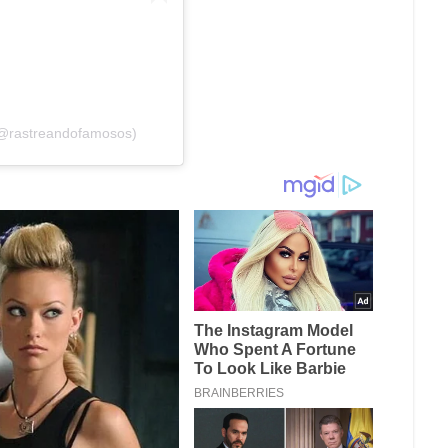
(@rastreandofamosos)