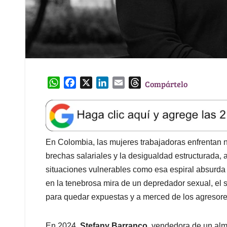
W
F
X
L
E
T
Compártelo
h
a
i
m
h
a
c
n
a
r
t
e
k
i
e
s
b
e
l
a
A
o
d
d
En Colombia, las mujeres trabajadoras enfrentan n
p
o
I
s
brechas salariales y la desigualdad estructurada, 
p
k
n
situaciones vulnerables como esa espiral absurda d
en la tenebrosa mira de un depredador sexual, el si
para quedar expuestas y a merced de los agresore
En 2024,
Stefany Barranco
, vendedora de un alm