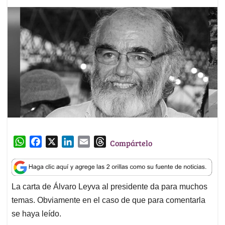
W
F
X
L
E
T
Compártelo
h
a
i
m
h
a
c
n
a
r
t
e
k
i
e
La carta de Álvaro Leyva al presidente da para muchos
s
b
e
l
a
temas. Obviamente en el caso de que para comentarla
A
o
d
d
p
o
I
s
se haya leído.