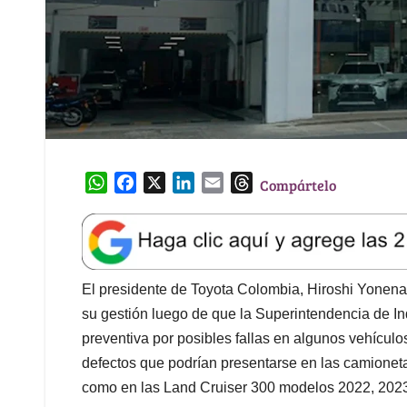
W
F
X
L
E
T
Compártelo
h
a
i
m
h
a
c
n
a
r
t
e
k
i
e
s
b
e
l
a
A
o
d
d
El presidente de Toyota Colombia, Hiroshi Yonenag
p
o
I
s
su gestión luego de que la Superintendencia de In
p
k
n
preventiva por posibles fallas en algunos vehículo
defectos que podrían presentarse en las camionet
como en las Land Cruiser 300 modelos 2022, 2023