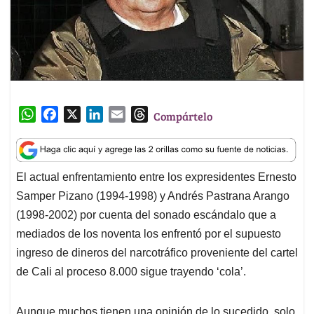
W
F
X
L
E
T
Compártelo
h
a
i
m
h
a
c
n
a
r
t
e
k
i
e
El actual enfrentamiento entre los expresidentes Ernesto
s
b
e
l
a
Samper Pizano (1994-1998) y Andrés Pastrana Arango
A
o
d
d
p
o
I
s
(1998-2002) por cuenta del sonado escándalo que a
p
k
n
mediados de los noventa los enfrentó por el supuesto
ingreso de dineros del narcotráfico proveniente del cartel
de Cali al proceso 8.000 sigue trayendo ‘cola’.
Aunque muchos tienen una opinión de lo sucedido, solo