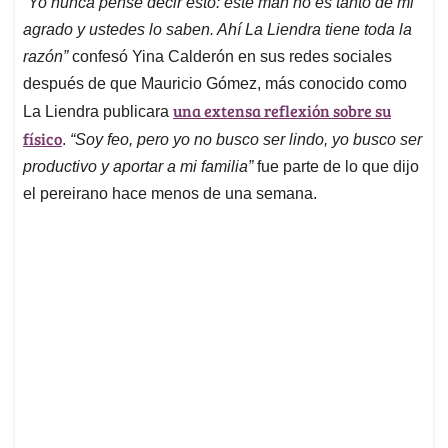
“Yo nunca pensé decir esto: este man no es tanto de mi
s
b
e
l
a
agrado y ustedes lo saben. Ahí La Liendra tiene toda la
A
o
d
d
p
o
I
s
razón”
confesó Yina Calderón en sus redes sociales
p
k
n
después de que Mauricio Gómez, más conocido como
una extensa reflexión sobre su
La Liendra publicara
físico
.
“Soy feo, pero yo no busco ser lindo, yo busco ser
productivo y aportar a mi familia”
fue parte de lo que dijo
el pereirano hace menos de una semana.