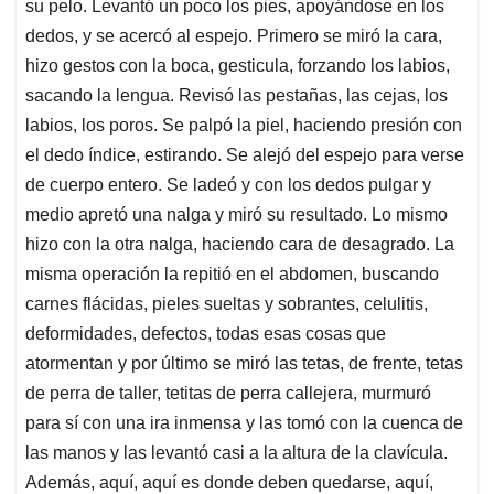
p
k
n
su pelo. Levantó un poco los pies, apoyándose en los
dedos, y se acercó al espejo. Primero se miró la cara,
hizo gestos con la boca, gesticula, forzando los labios,
sacando la lengua. Revisó las pestañas, las cejas, los
labios, los poros. Se palpó la piel, haciendo presión con
el dedo índice, estirando. Se alejó del espejo para verse
de cuerpo entero. Se ladeó y con los dedos pulgar y
medio apretó una nalga y miró su resultado. Lo mismo
hizo con la otra nalga, haciendo cara de desagrado. La
misma operación la repitió en el abdomen, buscando
carnes flácidas, pieles sueltas y sobrantes, celulitis,
deformidades, defectos, todas esas cosas que
atormentan y por último se miró las tetas, de frente, tetas
de perra de taller, tetitas de perra callejera, murmuró
para sí con una ira inmensa y las tomó con la cuenca de
las manos y las levantó casi a la altura de la clavícula.
Además, aquí, aquí es donde deben quedarse, aquí,