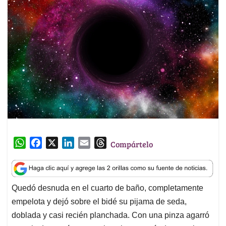
W
F
X
L
E
T
Compártelo
h
a
i
m
h
a
c
n
a
r
t
e
k
i
e
Quedó desnuda en el cuarto de baño, completamente
s
b
e
l
a
empelota y dejó sobre el bidé su pijama de seda,
A
o
d
d
p
o
I
s
doblada y casi recién planchada. Con una pinza agarró