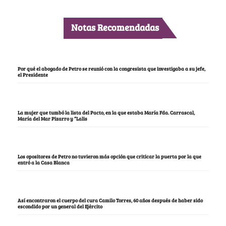
Notas Recomendadas
Por qué el abogado de Petro se reunió con la congresista que investigaba a su jefe,
el Presidente
La mujer que tumbó la lista del Pacto, en la que estaba María Fda. Carrascal,
María del Mar Pizarro y “Lalis
Los opositores de Petro no tuvieron más opción que criticar la puerta por la que
entró a la Casa Blanca
Así encontraron el cuerpo del cura Camilo Torres, 60 años después de haber sido
escondido por un general del Ejército