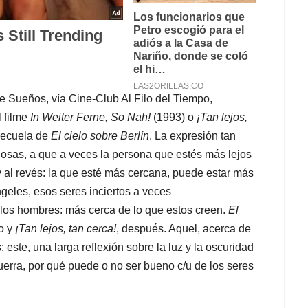
de Sueños, vía Cine-Club Al Filo del Tiempo,
l filme
In Weiter Ferne, So Nah!
(1993) o
¡Tan lejos,
secuela de
El cielo sobre Berlín
. La expresión tan
s cosas, a que a veces la persona que estés más lejos
 al revés: la que esté más cercana, puede estar más
ángeles, esos seres inciertos a veces
 los hombres: más cerca de lo que estos creen.
El
ro y
¡Tan lejos, tan cerca!
, después. Aquel, acerca de
ste, una larga reflexión sobre la luz y la oscuridad
guerra, por qué puede o no ser bueno c/u de los seres