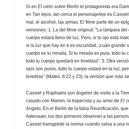
Si en
El cielo sobre Berlín
el protagonista era Dami
en
Tan lejos, tan cerca
el personaje/eje es Cassiel,
mal, el alcohol, las armas. El filme parte de un epíg
versiones: 1. La del filme original: “La lámpara del 
cuerpo estará lleno de luz. Pero, si tu ojo está mal
si la luz que hay en ti es oscuridad, ¡cuán grande s
cuerpo es tu mirada. Si tu mirada es pura, todo tu 
todo tu cuerpo quedará en tinieblas”. 3. Otra versió
ojos son puros, todo tu cuerpo estará en la luz; per
tinieblas” (Mateo, 6:22 y 23), la versión que más se 
Cassiel y Raphaela son ángeles de visita a la Tierr
casado con Marion, la trapecista y su amor de
El c
Ángelo. En el Berlín de la falsa Reunificación, qu
Adenauer, los dos primeros observan a las persona
Cassiel transgrede la norma cuando salva a una 