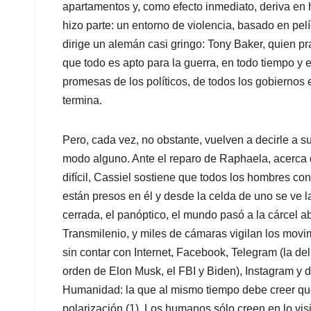
apartamentos y, como efecto inmediato, deriva en
hizo parte: un entorno de violencia, basado en pelí
dirige un alemán casi gringo: Tony Baker, quien pr
que todo es apto para la guerra, en todo tiempo y 
promesas de los políticos, de todos los gobiernos e
termina.
Pero, cada vez, no obstante, vuelven a decirle a s
modo alguno. Ante el reparo de Raphaela, acerca 
difícil, Cassiel sostiene que todos los hombres co
están presos en él y desde la celda de uno se ve la
cerrada, el panóptico, el mundo pasó a la cárcel ab
Transmilenio, y miles de cámaras vigilan los movi
sin contar con Internet, Facebook, Telegram (la de
orden de Elon Musk, el FBI y Biden), Instagram y 
Humanidad: la que al mismo tiempo debe creer que e
polarización (1). Los humanos sólo creen en lo visi