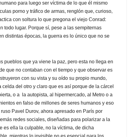
 humano para luego ser víctima de lo que él mismo
culas porno y tráfico de armas, renglón que, curioso,
actica con soltura lo que pregona el viejo Conrad:
en todo lugar. Porque sí, pese a las sempiternas
n distintas épocas, la guerra es lo único que no se
us pueblos que ya viene la paz, pero esta no llega en
de que no contaban con el tiempo y que observar es
nstruyeron con su vista y su oído su propio mundo,
 celda del otro y claro que es así porque de la cárcel
ierta, o a la autopista, al hipermercado, al Metro o a
mientos en falso de millones de seres humanos y eso
l ruso Pavel Durov, ahora apresado en París por
demás redes sociales, diseñadas para polarizar a la
s ella la culpable, no la víctima, de dicha
ble, mientras lo invisible no es esencial para los