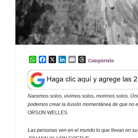
W
F
X
L
E
T
Compártelo
h
a
i
m
h
a
c
n
a
r
t
e
k
i
e
s
b
e
l
a
A
o
d
d
Nacemos solos, vivimos solos, morimos solos. Úni
p
o
I
s
podemos crear la ilusión momentánea de que no e
p
k
n
ORSON WELLES
Las personas ven en el mundo lo que llevan en su