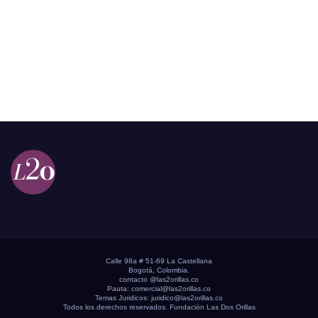
Calle 98a # 51-69 La Castellana
Bogotá, Colombia.
contacto @las2orillas.co
Pauta:
comercial@las2orillas.co
Temas Juridicos:
juridico@las2orillas.co
Todos los derechos reservados. Fundación Las Dos Orillas