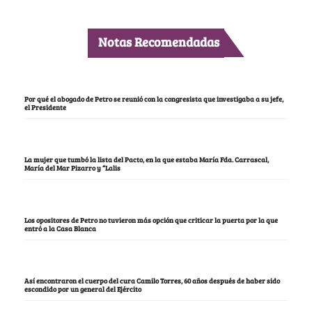
Notas Recomendadas
Por qué el abogado de Petro se reunió con la congresista que investigaba a su jefe,
el Presidente
La mujer que tumbó la lista del Pacto, en la que estaba María Fda. Carrascal,
María del Mar Pizarro y “Lalis
Los opositores de Petro no tuvieron más opción que criticar la puerta por la que
entró a la Casa Blanca
Así encontraron el cuerpo del cura Camilo Torres, 60 años después de haber sido
escondido por un general del Ejército