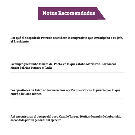
Notas Recomendadas
Por qué el abogado de Petro se reunió con la congresista que investigaba a su jefe,
el Presidente
La mujer que tumbó la lista del Pacto, en la que estaba María Fda. Carrascal,
María del Mar Pizarro y “Lalis
Los opositores de Petro no tuvieron más opción que criticar la puerta por la que
entró a la Casa Blanca
Así encontraron el cuerpo del cura Camilo Torres, 60 años después de haber sido
escondido por un general del Ejército