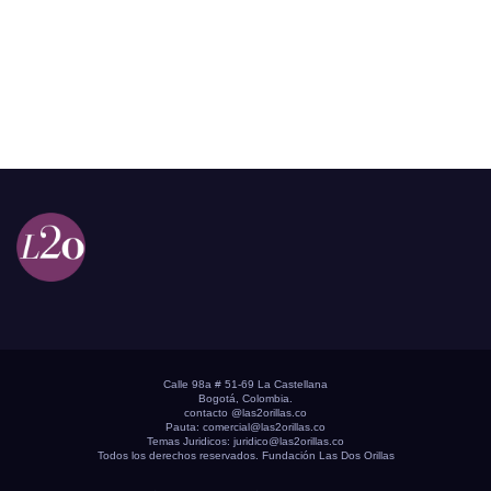
Calle 98a # 51-69 La Castellana
Bogotá, Colombia.
contacto @las2orillas.co
Pauta:
comercial@las2orillas.co
Temas Juridicos:
juridico@las2orillas.co
Todos los derechos reservados. Fundación Las Dos Orillas