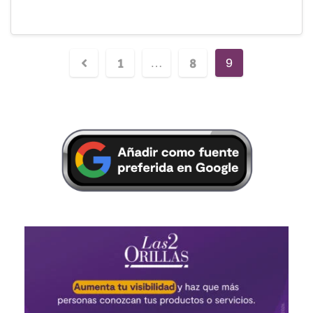
1
8
…
9