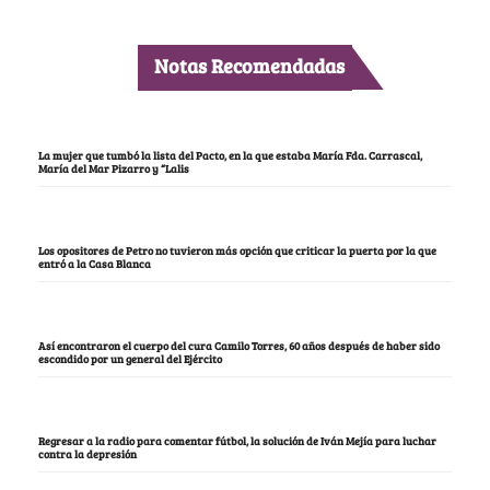
Notas Recomendadas
La mujer que tumbó la lista del Pacto, en la que estaba María Fda. Carrascal,
María del Mar Pizarro y “Lalis
Los opositores de Petro no tuvieron más opción que criticar la puerta por la que
entró a la Casa Blanca
Así encontraron el cuerpo del cura Camilo Torres, 60 años después de haber sido
escondido por un general del Ejército
Regresar a la radio para comentar fútbol, la solución de Iván Mejía para luchar
contra la depresión