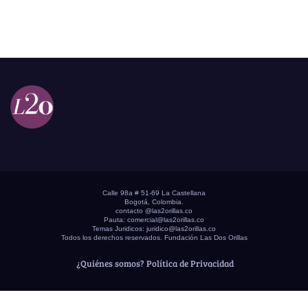
Calle 98a # 51-69 La Castellana
Bogotá, Colombia.
contacto @las2orillas.co
Pauta:
comercial@las2orillas.co
Temas Juridicos:
juridico@las2orillas.co
Todos los derechos reservados. Fundación Las Dos Orillas
¿Quiénes somos?
Política de Privacidad