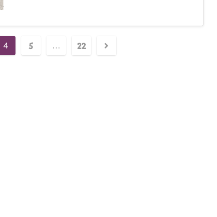
5
22
4
…