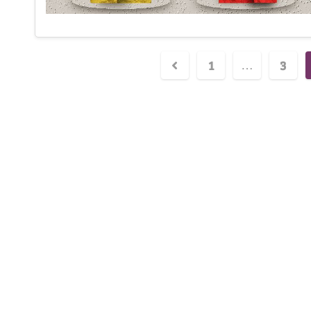
1
3
…