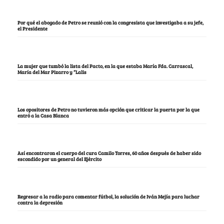
Por qué el abogado de Petro se reunió con la congresista que investigaba a su jefe,
el Presidente
La mujer que tumbó la lista del Pacto, en la que estaba María Fda. Carrascal,
María del Mar Pizarro y “Lalis
Los opositores de Petro no tuvieron más opción que criticar la puerta por la que
entró a la Casa Blanca
Así encontraron el cuerpo del cura Camilo Torres, 60 años después de haber sido
escondido por un general del Ejército
Regresar a la radio para comentar fútbol, la solución de Iván Mejía para luchar
contra la depresión