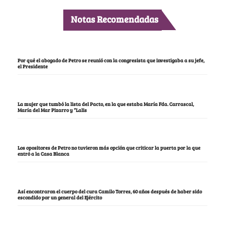
Notas Recomendadas
Por qué el abogado de Petro se reunió con la congresista que investigaba a su jefe,
el Presidente
La mujer que tumbó la lista del Pacto, en la que estaba María Fda. Carrascal,
María del Mar Pizarro y “Lalis
Los opositores de Petro no tuvieron más opción que criticar la puerta por la que
entró a la Casa Blanca
Así encontraron el cuerpo del cura Camilo Torres, 60 años después de haber sido
escondido por un general del Ejército