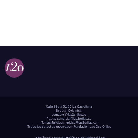
Calle 98a # 51-69 La Castellana
Bogotá, Colombia.
contacto @las2orillas.co
Pauta:
comercial@las2orillas.co
Temas Juridicos:
juridico@las2orillas.co
Todos los derechos reservados. Fundación Las Dos Orillas
¿Quiénes somos?
Política de Privacidad