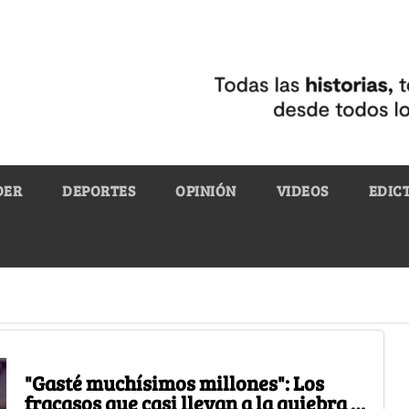
DER
DEPORTES
OPINIÓN
VIDEOS
EDIC
"Gasté muchísimos millones": Los
fracasos que casi llevan a la quiebra a