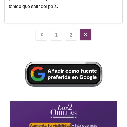
tenido que salir del país.
1
2
3