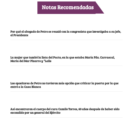
Notas Recomendadas
Por qué el abogado de Petro se reunió con la congresista que investigaba a su jefe,
el Presidente
La mujer que tumbó la lista del Pacto, en la que estaba María Fda. Carrascal,
María del Mar Pizarro y “Lalis
Los opositores de Petro no tuvieron más opción que criticar la puerta por la que
entró a la Casa Blanca
Así encontraron el cuerpo del cura Camilo Torres, 60 años después de haber sido
escondido por un general del Ejército