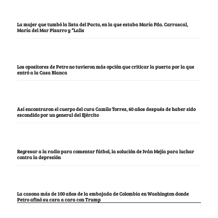
La mujer que tumbó la lista del Pacto, en la que estaba María Fda. Carrascal,
María del Mar Pizarro y “Lalis
Los opositores de Petro no tuvieron más opción que criticar la puerta por la que
entró a la Casa Blanca
Así encontraron el cuerpo del cura Camilo Torres, 60 años después de haber sido
escondido por un general del Ejército
Regresar a la radio para comentar fútbol, la solución de Iván Mejía para luchar
contra la depresión
La casona más de 100 años de la embajada de Colombia en Washington donde
Petro afinó su cara a cara con Trump