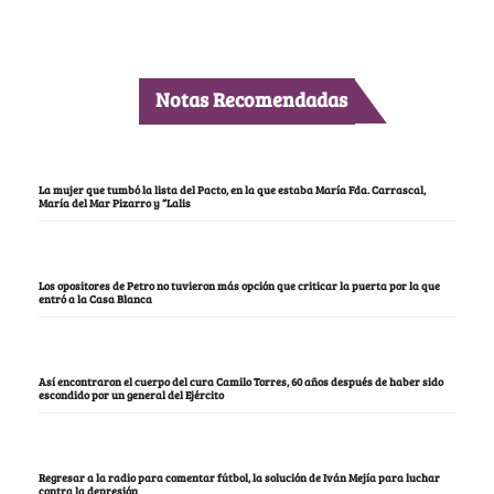
Notas Recomendadas
La mujer que tumbó la lista del Pacto, en la que estaba María Fda. Carrascal,
María del Mar Pizarro y “Lalis
Los opositores de Petro no tuvieron más opción que criticar la puerta por la que
entró a la Casa Blanca
Así encontraron el cuerpo del cura Camilo Torres, 60 años después de haber sido
escondido por un general del Ejército
Regresar a la radio para comentar fútbol, la solución de Iván Mejía para luchar
contra la depresión