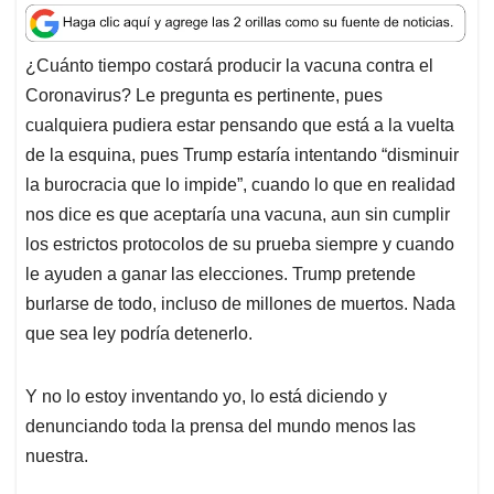
a
c
n
a
r
t
e
k
i
e
¿Cuánto tiempo costará producir la vacuna contra el
s
b
e
l
a
Coronavirus? Le pregunta es pertinente, pues
A
o
d
d
p
o
I
s
cualquiera pudiera estar pensando que está a la vuelta
p
k
n
de la esquina, pues Trump estaría intentando “disminuir
la burocracia que lo impide”, cuando lo que en realidad
nos dice es que aceptaría una vacuna, aun sin cumplir
los estrictos protocolos de su prueba siempre y cuando
le ayuden a ganar las elecciones. Trump pretende
burlarse de todo, incluso de millones de muertos. Nada
que sea ley podría detenerlo.
Y no lo estoy inventando yo, lo está diciendo y
denunciando toda la prensa del mundo menos las
nuestra.