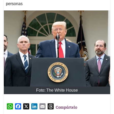
personas
Foto: The White House
W
F
X
L
E
T
Compártelo
h
a
i
m
h